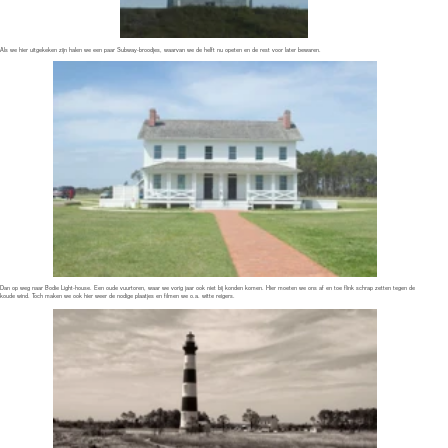
Als we weer in onze warme auto zitten zetten we koers naar Pettigrew State Park. Het park dat we vorig jaar vroeg in de morgen verlieten omdat het flink regende en
lang. Ik wilde graag de ranger nog een keer de hand schudden. Jammer genoeg was hij er niet. maar de dame die er wel zat zou doorgeven dat we langs geweest
waren.
Tenslotte zijn we dan op weg om Mike weer te ontmoeten. Met hem zouden we vorig jaar een van die nationale parken "doen" , als niet die vreselijke
republikeinen hadden gezorgd voor die shut-down, zodat we geen park in konden.Deze keer zal dat niet gebeuren.
Als we onderweg zijn geeft hij via een sms aan Petra door waar we naar toe moeten komen en hij vertelt er bij, dat hij op dat moment naar een beer staat te
kijken.Dus we haasten ons om bij hem te komen.
En dan zien we in een veld onze 2e beer dus al deze reis.Mike staat lichtelijk te bevriezen, want er staat een harde en vooral koude wind. Dus we stappen snel in de
auto en starten onze ontdekkingstocht.
Mike stuurt ons over allerlei paden en vertelt ons van alles over de dieren, diertjes en planten die we zien. Hij hoopt zelf dat we kikkers zullen vinden, die
volgens hem een bijzonder geluid maken. Daar is het alleen te koud voor.
Dan zien we in de verte een zwarte figuur in een boom zitten. En even later zien we zelfs een ieni mieni figuurtje ernaast omhoog klimmen. Blijkt dus een moeder met
jong te zijn. Het jong vermaakt zich uitstekend met het op en neer klimmen in de boom. We besluiten een pad in te lopen waarbij we misschien wat dichter bij kunnen
komen. Dat lukt helaas niet. Zou een paar aardige plaatjes hebben opgeleverd.