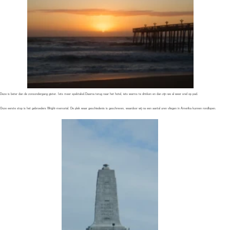
Deze is beter dan de zonsondergang gister. Iets meer spektakel.Daarna terug naar het hotel, iets warms te drinken en dan zijn we al weer snel op pad.
Onze eerste stop is het gebroeders Wright-memorial. De plek waar geschiedenis is geschreven, waardoor wij na een aantal uren vliegen in Amerika kunnen rondlopen.
Als we hier uitgekeken zijn halen we een paar Subway-broodjes, waarvan we de helft nu opeten en de rest voor later bewaren.
Dan op weg naar Bodie Light-house. Een oude vuurtoren, waar we vorig jaar ook niet bij konden komen. Hier moeten we ons af en toe flink schrap zetten tegen de
koude wind. Toch maken we ook hier weer de nodige plaatjes en filmen we o.a. witte reigers.