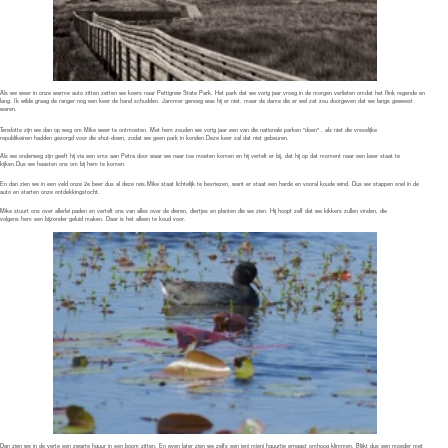
Als we terug zijn bij de auto waarschuwt Mike, dat we door nogal wat poisin ivy zijn gelopen en dat we onze handen goed moeten wassen als we onze schoenen
hebben uitgetrokken.
Ook spoelen we onze schoenen nog even af in het water van een meertje.
Daar zien we ook nog een Bald eagle.
We vervolgen onze rit door het gebied van Pocosin en stoppen regelmatig om te zien of we nog wildlife zien. Soms denk je een beer te zien, maar dan is het gewoon
een schaduw of een bosje dat donkerder groen is dan de rest. Wel zien we ver weg nog twee beren aan de kant van een weg half in de struiken heen en weer lopen.
Tot ze uiteindelijk uit zicht verdwijnen. Dus toch weer beren gezien.
We stoppen ook nog bij een pad, waar vaker beren worden gespot. Beren zien we daar niet, maar we krijgen wel een kikkerkoor te horen. Niet de kikkers die Mike
bedoelde, maar wel een heleboel. We krijgen later ook nog de Carpenter-frog te horen. Zo genoemd, omdat het geluid dat hij maakt lijkt op het geluid van een hamer op
hout.
De dag eindigen we met een restaurant, waarna we terugrijden naar ons hotel. De auto ziet er inmiddels niet meer uit, omdat we een paar modderpoelen
hebben meegenomen.
Volg ons
Contact
Camperreizen Amerika
Youtube:
Marenko Buscamper. Instagram: Marenkoontour
info@marenko.net
Camperreizen Europa