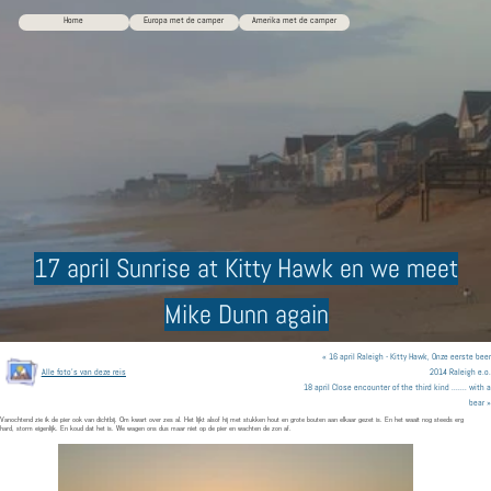
Home
Europa met de camper
Amerika met de camper
17 april Sunrise at Kitty Hawk en we meet
Mike Dunn again
« 16 april Raleigh - Kitty Hawk, Onze eerste beer
Alle foto’s van deze reis
2014 Raleigh e.o.
18 april Close encounter of the third kind ....... with a
bear »
Vanochtend zie ik de pier ook van dichtbij. Om kwart over zes al. Het lijkt alsof hij met stukken hout en grote bouten aan elkaar gezet is. En het waait nog steeds erg
hard, storm eigenlijk. En koud dat het is. We wagen ons dus maar niet op de pier en wachten de zon af.