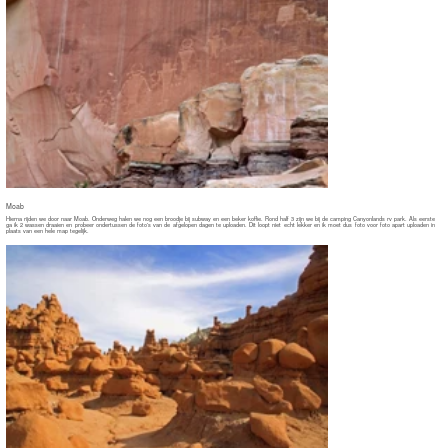
Moab
Hierna rijden we door naar Moab. Onderweg halen we nog een broodje bij subway en een beker koffie. Rond half 3 zijn we bij de camping Canyonlands rv park. Als eerste
ga ik 2 wassen draaien en probeer ondertussen de foto's van de afgelopen dagen te uploaden. Dit loopt niet echt lekker en ik moet dus foto voor foto apart uploaden in
plaats van een hele map tegelijk.
Wasje draaien en uit eten
Wanneer de wassen klaar zijn, gaan we Moab wat beter bekijken. Ik koop nog in een winkeltje een Levi's spijkerbroek. En we kopen een nieuwe magneet. Hierna gaan
we eten bij Moab's Brewery. Dit op aanraden van een paar leden van het alles amerika forum. We nemen beide de New York Steak en het smaakt prima.
Terug bij de camper ga ik weer verder met de foto's, en het internet loopt nu iets beter. Ik kan ze nu per map uploaden, en ik wordt er niet meer vanaf gegooid.
Morgen bezoeken we Canyonlands en Dead horse state park.