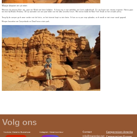
Volg ons
Contact
Camperreizen Amerika
Youtube:
Marenko Buscamper. Instagram: Marenkoontour
info@marenko.net
Camperreizen Europa