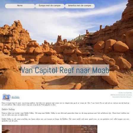
Home
Europa met de camper
Amerika met de camper
Van Capitol Reef naar Moab
« Van Bryce naar Capitol Reef
2009: Reis door het Zuidwesten van Amerika
Alle foto’s
Canyonlands en Dead Horse state park »
Deze morgen ben ik weer erg vroeg wakker, het lukt me gewoon niet meer om te slapen dus ga ik er maar uit. Om 7 uur komt Ko er ook uit en ruimen we de boel op
en vertrekken. We maken eerst nog een stop bij de Petroglyphe in Zion.
Goblin Valley
Daarna rijden we verder naar Goblin Valley. De weg naar Goblin Valley is een dirtroad geworden daar ze de weg opnieuw aan het asfalteren zijn. Deze keer trekken we
ons er niets van aan en rijden door.
Goblin Valley is ook weer prachtig, we lopen zeker een uur tussen en langs de Goblins. Het weer werkt ook weer goed mee, en we genieten met volle teugen van een
gedeelte van dit park.