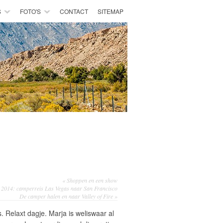
S
FOTO'S
CONTACT
SITEMAP
«
Shoppen en een show
2014: camperreis Las Vegas naar San Francisco
De camper halen en naar Valley of Fire
»
 Relaxt dagje. Marja is weliswaar al