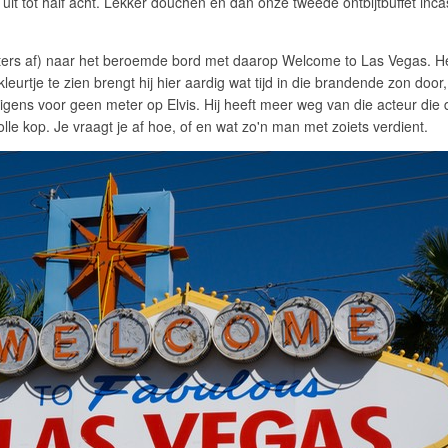
uit tot half acht. Lekker douchen en dan onze tweede ontbijtbuffet inca
ters af) naar het beroemde bord met daarop Welcome to Las Vegas. Het
leurtje te zien brengt hij hier aardig wat tijd in die brandende zon door,
overigens voor geen meter op Elvis. Hij heeft meer weg van die acteur 
le kop. Je vraagt je af hoe, of en wat zo'n man met zoiets verdient.