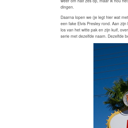
weer om half zes op, maar ik hou het 
dingen.
Daarna lopen we (je legt hier wat me
een fake Elvis Presley rond. Aan zijn k
los van het witte pak en zijn kuif, 
serie met dezelfde naam. Dezelfde bol