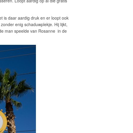
sseren. Loopt aardig op al die gratis
 is daar aardig druk en er loopt ook
 zonder enig schaduwplekje. Hij lijkt,
die de man speelde van Rosanne in de