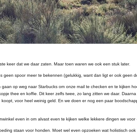
rste keer dat we daar zaten. Maar toen waren we ook een stuk later.
es geen spoor meer te bekennen (gelukkig, want dan ligt er ook geen 
gaan op weg naar Starbucks om onze mail te checken en te kijken hoe 
opje thee en koffie. Dit keer zelfs twee, zo lang zitten we daar. Daarn
e koopt, voor heel weinig geld. En we doen er nog een paar boodschapp
enwinkel even in om alvast even te kijken welke lekkere dingen we voo
oeding staan voor honden. Moet wel even opzoeken wat holistisch ook 