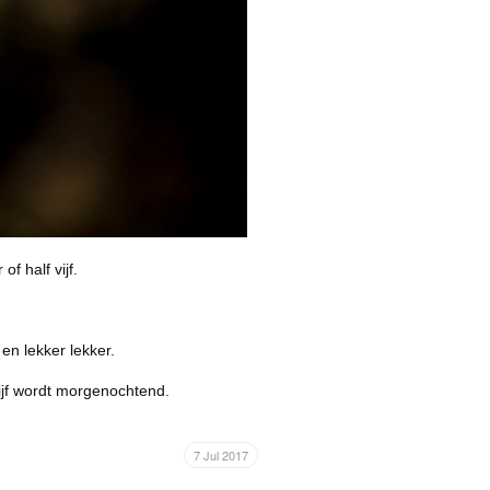
f half vijf.
n lekker lekker.
ijf wordt morgenochtend.
7 Jul 2017