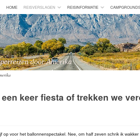
HOME
REISVERSLAGEN
REISINFORMATIE
CAMPGROUND
 door Amerika
merika
een keer fiesta of trekken we ve
f op voor het ballonnenspectakel. Nee, om half zeven schrik ik wakker a