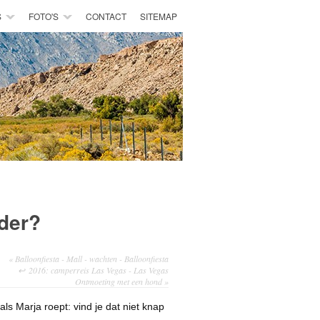
S
FOTO'S
CONTACT
SITEMAP
rder?
«
Balloonfiesta - Mall - wachten - Balloonfiesta
2016: camperreis Las Vegas - Las Vegas
Ontmoeting met een hond
»
ls Marja roept: vind je dat niet knap