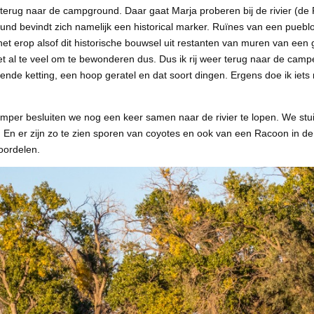
terug naar de campground. Daar gaat Marja proberen bij de rivier (de
und bevindt zich namelijk een historical marker. Ruïnes van een puebl
 het erop alsof dit historische bouwsel uit restanten van muren van een
et al te veel om te bewonderen dus. Dus ik rij weer terug naar de campe
ende ketting, een hoop geratel en dat soort dingen. Ergens doe ik iets n
camper besluiten we nog een keer samen naar de rivier te lopen. We stui
r. En er zijn zo te zien sporen van coyotes en ook van een Racoon in de
oordelen.