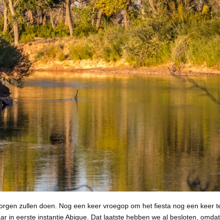
orgen zullen doen. Nog een keer vroegop om het fiesta nog een keer 
r in eerste instantie Abique. Dat laatste hebben we al besloten, omdat 